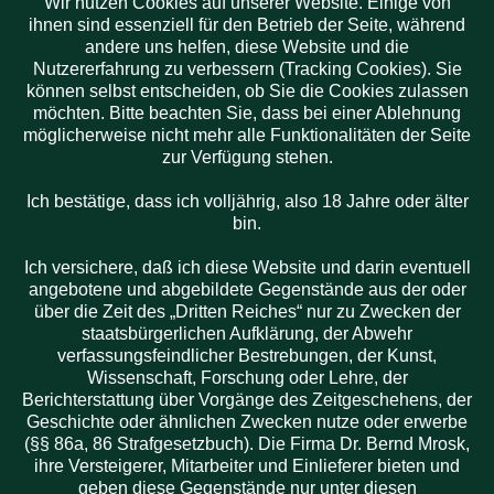
Wir nutzen Cookies auf unserer Website. Einige von
Aktuelles:
ihnen sind essenziell für den Betrieb der Seite, während
andere uns helfen, diese Website und die
Der
Online- Katalog
ist
ab
Nutzererfahrung zu verbessern (Tracking Cookies). Sie
10.11.26
nutzbar.
können selbst entscheiden, ob Sie die Cookies zulassen
möchten. Bitte beachten Sie, dass bei einer Ablehnung
möglicherweise nicht mehr alle Funktionalitäten der Seite
zur Verfügung stehen.
Ich bestätige, dass ich volljährig, also 18 Jahre oder älter
bin.
Nächste
Auktion
Ich versichere, daß ich diese Website und darin eventuell
21. November
angebotene und abgebildete Gegenstände aus der oder
2026
über die Zeit des „Dritten Reiches“ nur zu Zwecken der
staatsbürgerlichen Aufklärung, der Abwehr
verfassungsfeindlicher Bestrebungen, der Kunst,
Wissenschaft, Forschung oder Lehre, der
Berichterstattung über Vorgänge des Zeitgeschehens, der
Geschichte oder ähnlichen Zwecken nutze oder erwerbe
(§§ 86a, 86 Strafgesetzbuch). Die Firma Dr. Bernd Mrosk,
ihre Versteigerer, Mitarbeiter und Einlieferer bieten und
geben diese Gegenstände nur unter diesen