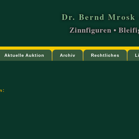
Dr. Bernd Mrosk 
Zinnfiguren • Bleif
Aktuelle Auktion
Archiv
Rechtliches
L
n: