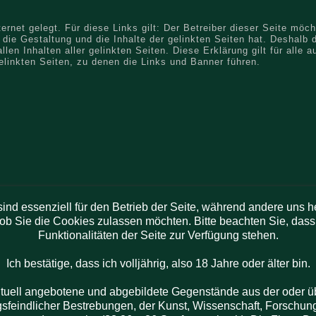
ernet gelegt. Für diese Links gilt: Der Betreiber dieser Seite möch
 die Gestaltung und die Inhalte der gelinkten Seiten hat. Deshalb d
llen Inhalten aller gelinkten Seiten. Diese Erklärung gilt für alle a
gelinkten Seiten, zu denen die Links und Banner führen.
pyright © Dr. Bernd Mrosk | Technische Umsetzung OnLIne Computer-Serv
ind essenziell für den Betrieb der Seite, während andere uns 
 ob Sie die Cookies zulassen möchten. Bitte beachten Sie, dass
Funktionalitäten der Seite zur Verfügung stehen.
Ich bestätige, dass ich volljährig, also 18 Jahre oder älter bin.
ntuell angebotene und abgebildete Gegenstände aus der oder üb
gsfeindlicher Bestrebungen, der Kunst, Wissenschaft, Forschung