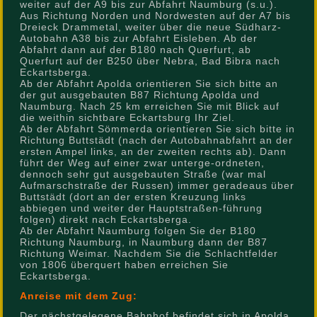
weiter auf der A9 bis zur Abfahrt Naumburg (s.u.).
Aus Richtung Norden und Nordwesten auf der A7 bis
Dreieck Drammetal, weiter über die neue Südharz-
Autobahn A38 bis zur Abfahrt Eisleben. Ab der
Abfahrt dann auf der B180 nach Querfurt, ab
Querfurt auf der B250 über Nebra, Bad Bibra nach
Eckartsberga.
Ab der Abfahrt Apolda orientieren Sie sich bitte an
der gut ausgebauten B87 Richtung Apolda und
Naumburg. Nach 25 km erreichen Sie mit Blick auf
die weithin sichtbare Eckartsburg Ihr Ziel.
Ab der Abfahrt Sömmerda orientieren Sie sich bitte in
Richtung Buttstädt (nach der Autobahnabfahrt an der
ersten Ampel links, an der zweiten rechts ab). Dann
führt der Weg auf einer zwar unterge-ordneten,
dennoch sehr gut ausgebauten Straße (war mal
Aufmarschstraße der Russen) immer geradeaus über
Buttstädt (dort an der ersten Kreuzung links
abbiegen und weiter der Hauptstraßen-führung
folgen) direkt nach Eckartsberga.
Ab der Abfahrt Naumburg folgen Sie der B180
Richtung Naumburg, in Naumburg dann der B87
Richtung Weimar. Nachdem Sie die Schlachtfelder
von 1806 überquert haben erreichen Sie
Eckartsberga.
Anreise mit dem Zug:
Der nächstgelegene Bahnhof befindet sich in Apolda.