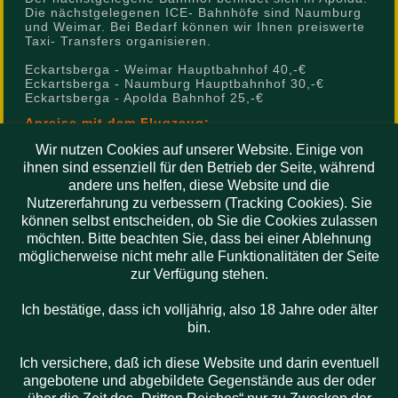
Die nächstgelegenen ICE- Bahnhöfe sind Naumburg
und Weimar. Bei Bedarf können wir Ihnen preiswerte
Taxi- Transfers organisieren.
Eckartsberga - Weimar Hauptbahnhof 40,-€
Eckartsberga - Naumburg Hauptbahnhof 30,-€
Eckartsberga - Apolda Bahnhof 25,-€
Anreise mit dem Flugzeug:
Die nächstgelegenen Flughäfen befinden sich in
Wir nutzen Cookies auf unserer Website. Einige von
Erfurt und Leipzig. Bei Bedarf können wir Ihnen
ihnen sind essenziell für den Betrieb der Seite, während
preiswerte Taxi- Transfers organisieren.
andere uns helfen, diese Website und die
Nutzererfahrung zu verbessern (Tracking Cookies). Sie
Eckartsberga - Leipzig Flughafen 65,-€
Eckartsberga - Erfurt Flughafen 60,-€
können selbst entscheiden, ob Sie die Cookies zulassen
möchten. Bitte beachten Sie, dass bei einer Ablehnung
möglicherweise nicht mehr alle Funktionalitäten der Seite
zur Verfügung stehen.
Aktuelles:
Ich bestätige, dass ich volljährig, also 18 Jahre oder älter
bin.
Der
Online- Katalog
ist
ab
Ich versichere, daß ich diese Website und darin eventuell
10.11.26
nutzbar.
angebotene und abgebildete Gegenstände aus der oder