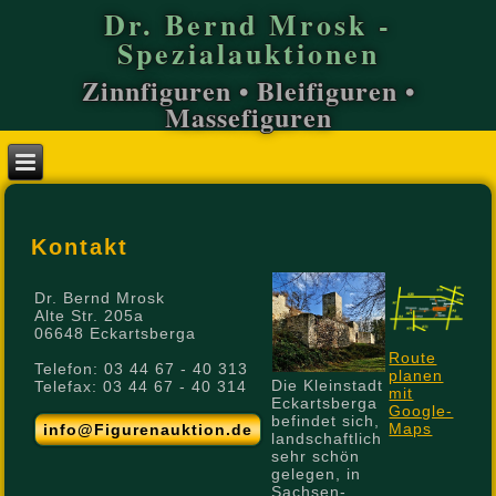
Dr. Bernd Mrosk -
Spezialauktionen
Zinnfiguren • Bleifiguren •
Massefiguren
Kontakt
Dr. Bernd Mrosk
Alte Str. 205a
06648 Eckartsberga
Route
Telefon: 03 44 67 - 40 313
planen
Die Kleinstadt
Telefax: 03 44 67 - 40 314
mit
Eckartsberga
Google-
befindet sich,
Maps
info@Figurenauktion.de
landschaftlich
sehr schön
gelegen, in
Sachsen-